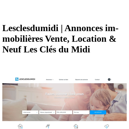
Lescles­dumi­di | Annonces im­
mobi­lières Vente, Location &
Neuf Les Clés du Midi