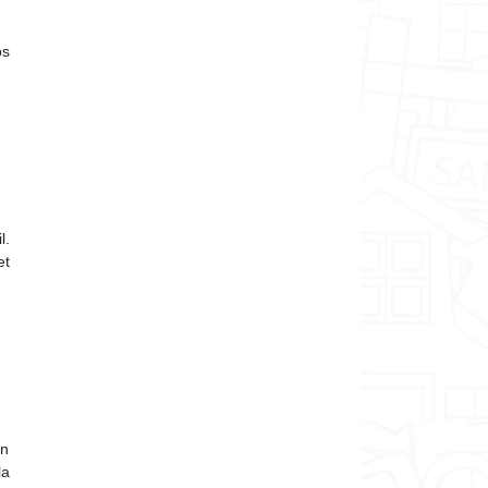
os
l.
et
on
la