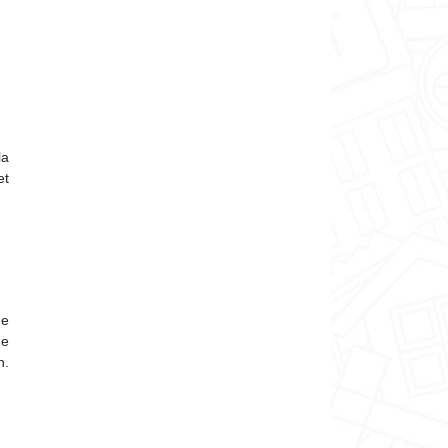
la
et
de
de
n.