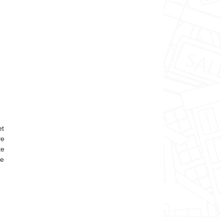
et
ve
te
de