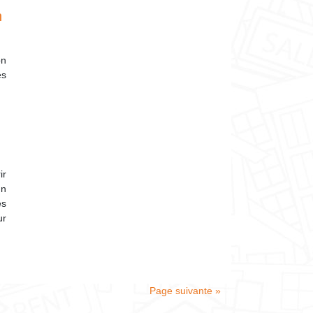
n
on
es
ir
un
es
ur
Page suivante »