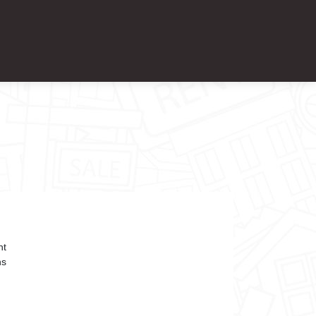
nt
ns